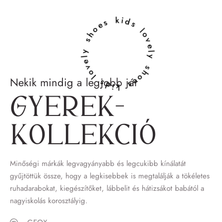
lovely shoes kids lovely shoes kids
Nekik mindig a legjobb jár
Gyerek­
kollekció
Minőségi márkák legvagyányabb és legcukibb kínálatát
gyűjtöttük össze, hogy a legkisebbek is megtalálják a tökéletes
ruhadarabokat, kiegészítőket, lábbelit és hátizsákot babától a
nagyiskolás korosztályig.