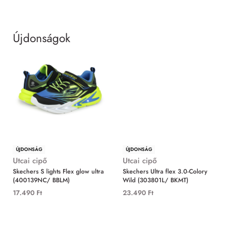
Újdonságok
MIND
ÚJDONSÁG
ÚJDONSÁG
Utcai cipő
Utcai cipő
Skechers S lights Flex glow ultra
Skechers Ultra flex 3.0-Colory
(400139NC/ BBLM)
Wild (303801L/ BKMT)
17.490
Ft
23.490
Ft