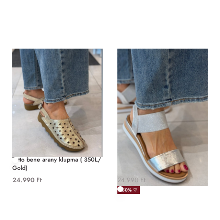
Szandál
Szandál
Tutto bene arany klupma ( 350L/
Tutto bene ezüst szandál gumis
Gold)
betéttel ( 267493/silver)
24.990
Ft
24.990
Ft
12.495
Ft
-50% ♡