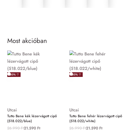
Most akcióban
MIND
-20% ♡
-20% ♡
Utcai
Utcai
Tutto Bene kék lézervágott cipő
Tutto Bene fehér lézervágott cipő
(518.022/blue)
(518.022/white)
26.990
Ft
21.590
Ft
26.990
Ft
21.590
Ft