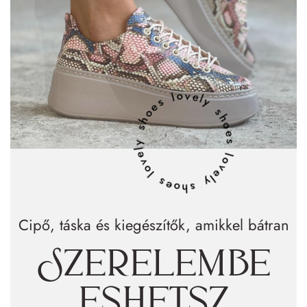
lovely shoes lovely shoes lovely shoes
Cipő, táska és kiegészítők, amikkel bátran
Szerelembe
eshetsz