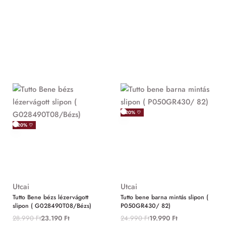
-20% ♡
-20% ♡
Utcai
Utcai
Tutto Bene bézs lézervágott
Tutto bene barna mintás slipon (
slipon ( G028490T08/Bézs)
P050GR430/ 82)
28.990
Ft
23.190
Ft
24.990
Ft
19.990
Ft