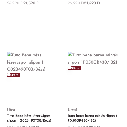
26.990
Ft
21.590
Ft
26.990
Ft
21.590
Ft
-20% ♡
-20% ♡
Utcai
Utcai
Tutto Bene bézs lézervágott
Tutto bene barna mintás slipon (
slipon ( G028490T08/Bézs)
P050GR430/ 82)