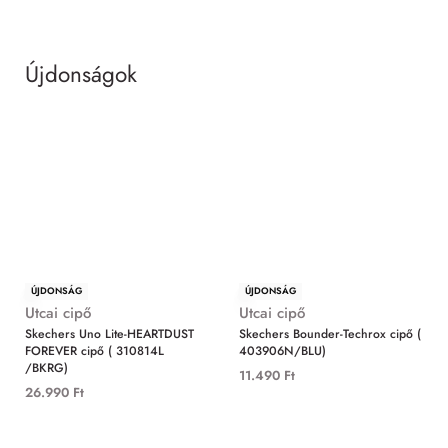
Újdonságok
MIND
ÚJDONSÁG
ÚJDONSÁG
Utcai cipő
Utcai cipő
Skechers Uno Lite-HEARTDUST
Skechers Bounder-Techrox cipő (
FOREVER cipő ( 310814L
403906N/BLU)
/BKRG)
11.490
Ft
26.990
Ft