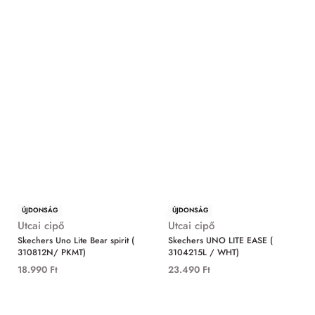
ÚJDONSÁG
ÚJDONSÁG
Utcai cipő
Utcai cipő
Skechers Uno Lite Bear spirit (
Skechers UNO LITE EASE (
310812N/ PKMT)
3104215L / WHT)
18.990
Ft
23.490
Ft