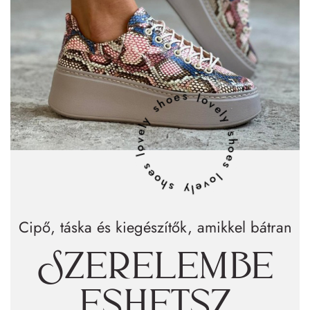
lovely shoes lovely shoes lovely shoes
Cipő, táska és kiegészítők, amikkel bátran
Szerelembe
eshetsz