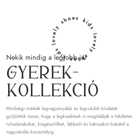
lovely shoes kids lovely shoes kids
Nekik mindig a legjobb jár
Gyerek­
kollekció
Minőségi márkák legvagyányabb és legcukibb kínálatát
gyűjtöttük össze, hogy a legkisebbek is megtalálják a tökéletes
ruhadarabokat, kiegészítőket, lábbelit és hátizsákot babától a
nagyiskolás korosztályig.