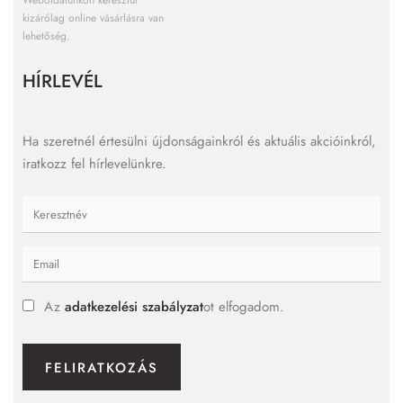
kizárólag online vásárlásra van
lehetőség.
HÍRLEVÉL
Ha szeretnél értesülni újdonságainkról és aktuális akcióinkról,
iratkozz fel hírlevelünkre.
Az
adatkezelési szabályzat
ot elfogadom.
FELIRATKOZÁS