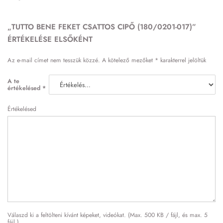
„TUTTO BENE FEKET CSATTOS CIPŐ (180/0201-017)”
ÉRTÉKELÉSE ELSŐKÉNT
Az e-mail címet nem tesszük közzé.
A kötelező mezőket
*
karakterrel jelöltük
A te
értékelésed
*
Értékelésed
Válaszd ki a feltölteni kívánt képeket, videókat. (Max. 500 KB / fájl, és max. 5
fájl.)