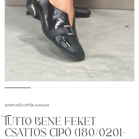
SHOP
›
NŐI
›
CIPŐK
›
ALKALMI
Tutto Bene feket
csattos cipő (180/0201-