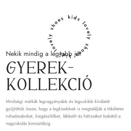
lovely shoes kids lovely shoes kids
Nekik mindig a legjobb jár
Gyerek­
kollekció
Minőségi márkák legvagyányabb és legcukibb kínálatát
gyűjtöttük össze, hogy a legkisebbek is megtalálják a tökéletes
ruhadarabokat, kiegészítőket, lábbelit és hátizsákot babától a
nagyiskolás korosztályig.