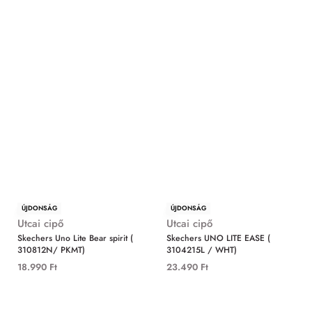
ÚJDONSÁG
ÚJDONSÁG
Utcai cipő
Utcai cipő
Skechers Uno Lite Bear spirit (
Skechers UNO LITE EASE (
310812N/ PKMT)
3104215L / WHT)
18.990
Ft
23.490
Ft