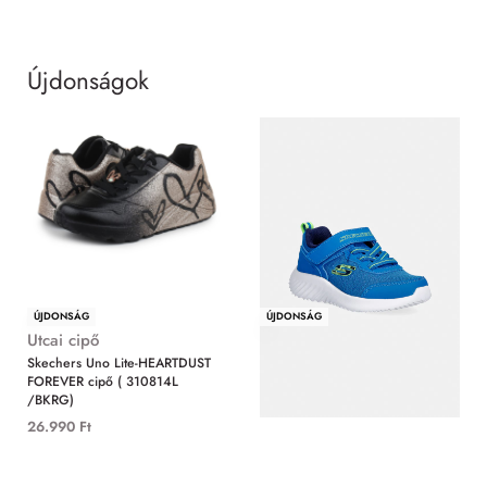
Újdonságok
MIND
ÚJDONSÁG
ÚJDONSÁG
Utcai cipő
Utcai cipő
Skechers Uno Lite-HEARTDUST
Skechers Bounder-Techrox cipő (
FOREVER cipő ( 310814L
403906N/BLU)
/BKRG)
11.490
Ft
26.990
Ft