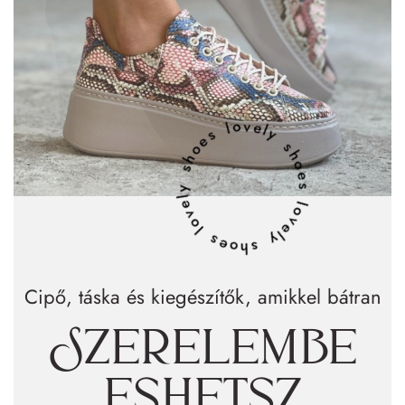
lovely shoes lovely shoes lovely shoes
Cipő, táska és kiegészítők, amikkel bátran
Szerelembe
eshetsz