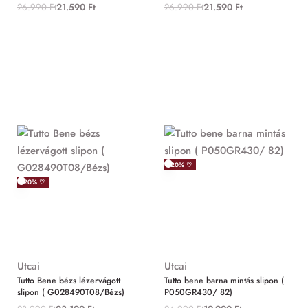
26.990
Ft
21.590
Ft
26.990
Ft
21.590
Ft
-20% ♡
-20% ♡
Utcai
Utcai
Tutto Bene bézs lézervágott
Tutto bene barna mintás slipon (
slipon ( G028490T08/Bézs)
P050GR430/ 82)